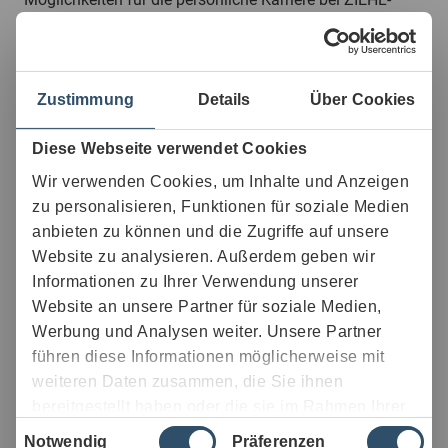
ABEGG. Dazu bietet ZIEHL-ABEGG eine Vielzahl an
individuellen, auch internationalen,
Weiterentwicklungsmöglichkeiten.
Damit Arbeiten und Privatleben im Einklang mit den
Zustimmung
Details
Über Cookies
heutigen Anforderungen moderner Lebensgestaltung
stehen, sind bei ZIEHL-ABEGG flexible Arbeitszeitmodelle
Diese Webseite verwendet Cookies
mit Gleitzeit und Home-Office-Optionen
selbstverständlich. Dazu bieten wir viele freiwillige
Wir verwenden Cookies, um Inhalte und Anzeigen
Sozialleistungen, Zuschuss fürs Fitnessstudio, eine
zu personalisieren, Funktionen für soziale Medien
betriebliche Altersvorsorge oder ein Job-Rad, um nur
anbieten zu können und die Zugriffe auf unsere
einige Benefits zu nennen. ZIEHL-ABEGG bietet einen
Website zu analysieren. Außerdem geben wir
ganzen Strauß an Vergünstigungen. Damit sich
besondere Erfolgseinsätze oder Ideen der Mitarbeitenden
Informationen zu Ihrer Verwendung unserer
richtig lohnen, gibt es Erfolgsbeteiligungen und
Website an unsere Partner für soziale Medien,
Performance-Prämien.
Werbung und Analysen weiter. Unsere Partner
führen diese Informationen möglicherweise mit
weiteren Daten zusammen, die Sie ihnen
bereitgestellt haben oder die sie im Rahmen Ihrer
Einwilligungsauswahl
Nutzung der Dienste gesammelt haben.
Notwendig
Präferenzen