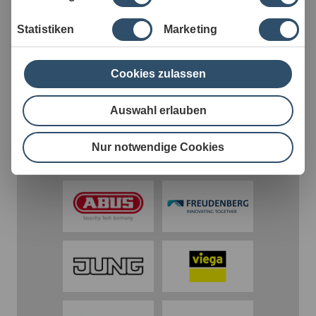
Statistiken
Marketing
ZIEHL-ABEGG wird empfohlen von
Karriere im Familienunternehmen
Cookies zulassen
Auswahl erlauben
Jetzt bewerben
Nur notwendige Cookies