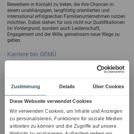
Bewerbern in Kontakt zu treten, die ihre Chancen in
einem unabhängigen, langfristig orientierten und
international erfolgreichen Familienunternehmen nutzen
möchten. Dabei stehen für uns nicht nur Qualifikationen
im Vordergrund, sondern auch Leidenschaft,
Engagement und der Wille, gemeinsam neue Wege zu
gehen.
Karriere bei GEMÜ
Zustimmung
Details
Über Cookies
Diese Webseite verwendet Cookies
Wir verwenden Cookies, um Inhalte und Anzeigen
zu personalisieren, Funktionen für soziale Medien
anbieten zu können und die Zugriffe auf unsere
Website zu analysieren. Außerdem geben wir