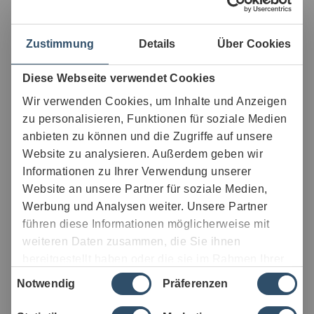
Benefits
• Vielfältige Karriere- und
Entwicklungsmöglichkeiten
Zustimmung
Details
Über Cookies
• Weiterbildungsangebote und
Trainingsprogramme
• Familiengeprägte Unternehmenskultur
Diese Webseite verwendet Cookies
• Flexible Arbeitszeitmodelle (je nach Bereich)
Wir verwenden Cookies, um Inhalte und Anzeigen
• Langfristige Perspektiven in einem stabilen
Unternehmen
zu personalisieren, Funktionen für soziale Medien
• Breites Einsatzspektrum in unterschiedlichen
anbieten zu können und die Zugriffe auf unsere
Branchen
Website zu analysieren. Außerdem geben wir
• Moderne Arbeitsumfelder und
Informationen zu Ihrer Verwendung unserer
Teamorientierung
Website an unsere Partner für soziale Medien,
Werbung und Analysen weiter. Unsere Partner
führen diese Informationen möglicherweise mit
weiteren Daten zusammen, die Sie ihnen
bereitgestellt haben oder die sie im Rahmen Ihrer
Einwilligungsauswahl
Nutzung der Dienste gesammelt haben.
Notwendig
Präferenzen
WISAG wird empfohlen von