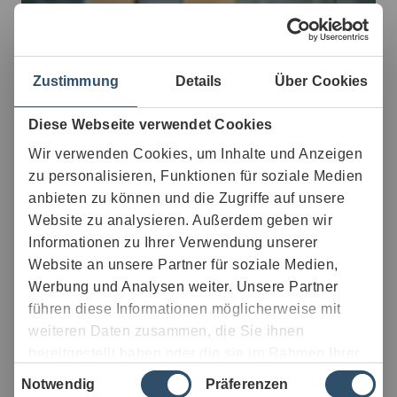
Zustimmung
Details
Über Cookies
Diese Webseite verwendet Cookies
Wir verwenden Cookies, um Inhalte und Anzeigen
zu personalisieren, Funktionen für soziale Medien
anbieten zu können und die Zugriffe auf unsere
Website zu analysieren. Außerdem geben wir
Informationen zu Ihrer Verwendung unserer
Bei uns erwartet dich ein großartiges Arbeits- und
Website an unsere Partner für soziale Medien,
Entwicklungsumfeld mit attraktiven Aufgaben, sicheren
Werbung und Analysen weiter. Unsere Partner
Arbeitsplätzen und spannenden Perspektiven.
führen diese Informationen möglicherweise mit
Ob als Werkstudent (w/m/d), dualer Student (w/m/d)
weiteren Daten zusammen, die Sie ihnen
oder beim ersten Karriereschritt nach deinem Studium –
bereitgestellt haben oder die sie im Rahmen Ihrer
bei uns findest du echte Chancen, Verantwortung zu
Einwilligungsauswahl
Nutzung der Dienste gesammelt haben.
übernehmen, deine Stärken auszubauen und deinen
Notwendig
Präferenzen